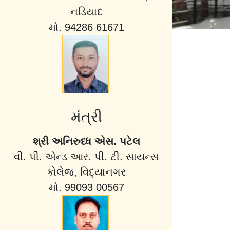
નડિયાદ
મો. 94286 61671
મંત્રી
શ્રી અનિરુધ્ધ એસ. પટેલ
વી. પી. એન્ડ આર. પી. ટી. સાયન્સ
કોલેજ, વિદ્યાનગર
મો. 99093 00567