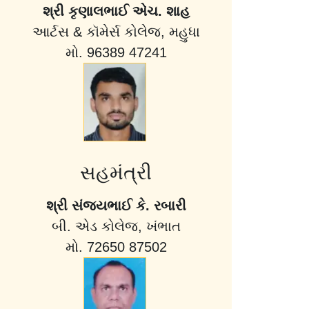
શ્રી કૃણાલભાઈ એચ. શાહ
આર્ટસ & કૉમેર્સ કોલેજ, મહુધા
મો. 96389 47241
સહમંત્રી
શ્રી સંજયભાઈ કે. રબારી
બી. એડ કોલેજ, ખંભાત
મો. 72650 87502