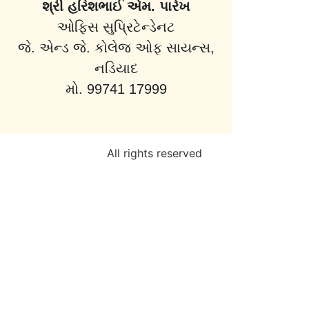
શ્રી હરિશભાઈ એમ. પારેખ
ઓફિસ સુપ્રિટેન્ડેનટ
જે. એન્ડ જે. કોલેજ ઓફ સાયન્સ,
નડિયાદ
મો. 99741 17999
All rights reserved