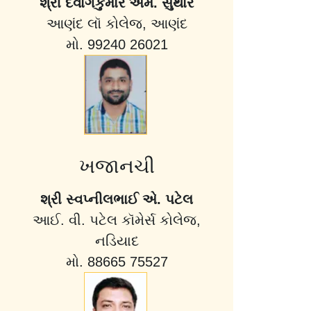
શ્રી દેવાંગકુમાર એમ. સુથાર
આણંદ લૉ કોલેજ, આણંદ
મો. 99240 26021
ખજાનચી
શ્રી સ્વપ્નીલભાઈ એ. પટેલ
આઈ. વી. પટેલ કૉમેર્સ કોલેજ,
નડિયાદ
મો. 88665 75527