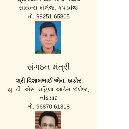
સાયન્સ કોલેજ, કપડવંજ
મો. 99251 65805
સંગઠન મંત્રી
શ્રી વિશાલભાઈ એન. ઠાકોર
યુ. ટી. એસ. મહિલા આર્ટસ કોલેજ,
નડિયાદ
મો. 96870 61318