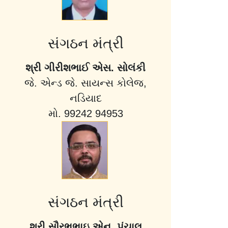
સંગઠન મંત્રી
શ્રી ગીરીશભાઈ એસ. સોલંકી
જે. એન્ડ જે. સાયન્સ કોલેજ,
નડિયાદ
મો. 99242 94953
સંગઠન મંત્રી
શ્રી સૌરભભાઇ એન. પંચાલ