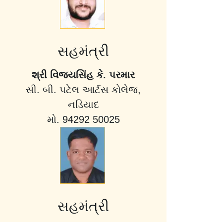
સહમંત્રી
શ્રી વિજયસિંહ કે. પરમાર
સી. બી. પટેલ આર્ટસ કોલેજ,
નડિયાદ
મો. 94292 50025
સહમંત્રી