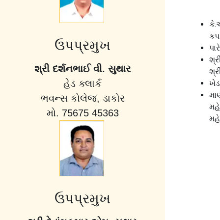
કે.
કપ
ઉપપ્રમુખ
પા
શ્ર
શ્રી દર્શનભાઈ વી. સુથાર
શ્ર
હેડ ક્લાર્ક
ખેડ
મા
ભવન્સ કોલેજ, ડાકોર
મહ
મો. 75675 45363
મહ
ઉપપ્રમુખ