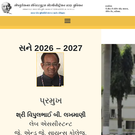
સને 2026 – 2027
પ્રમુખ
શ્રી વિપુલભાઈ બી. લખમાણી
લેબ એસસીસ્ટન્ટ
જે. એન્ડ જે. સાયન્સ કોલેજ,