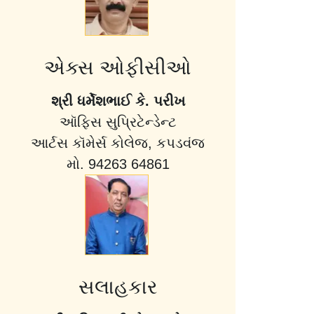
એક્સ ઓફીસીઓ
શ્રી ધર્મેશભાઈ કે. પરીખ
ઑફિસ સુપ્રિટેન્ડેન્ટ
આર્ટસ કૉમેર્સ કોલેજ, કપડવંજ
મો. 94263 64861
સલાહકાર