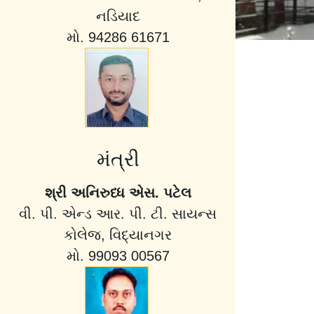
નડિયાદ
મો. 94286 61671
મંત્રી
શ્રી અનિરુધ્ધ એસ. પટેલ
વી. પી. એન્ડ આર. પી. ટી. સાયન્સ
કોલેજ, વિદ્યાનગર
મો. 99093 00567