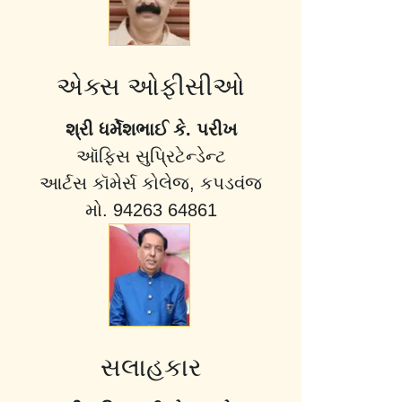
એક્સ ઓફીસીઓ
શ્રી ધર્મેશભાઈ કે. પરીખ
ઑફિસ સુપ્રિટેન્ડેન્ટ
આર્ટસ કૉમેર્સ કોલેજ, કપડવંજ
મો. 94263 64861
સલાહકાર