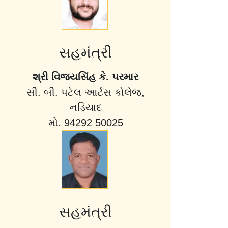
સહમંત્રી
શ્રી વિજયસિંહ કે. પરમાર
સી. બી. પટેલ આર્ટસ કોલેજ,
નડિયાદ
મો. 94292 50025
સહમંત્રી