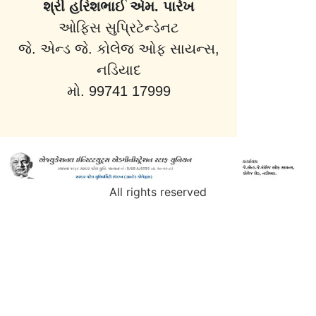
શ્રી હરિશભાઈ એમ. પારેખ
ઓફિસ સુપ્રિટેન્ડેનટ
જે. એન્ડ જે. કોલેજ ઓફ સાયન્સ,
નડિયાદ
મો. 99741 17999
All rights reserved