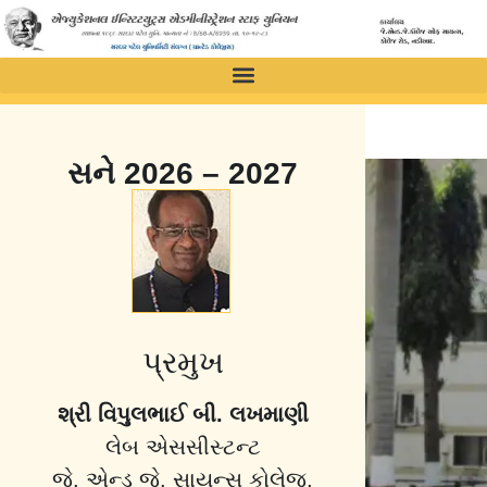
સને 2026 – 2027
પ્રમુખ
શ્રી વિપુલભાઈ બી. લખમાણી
લેબ એસસીસ્ટન્ટ
જે. એન્ડ જે. સાયન્સ કોલેજ,