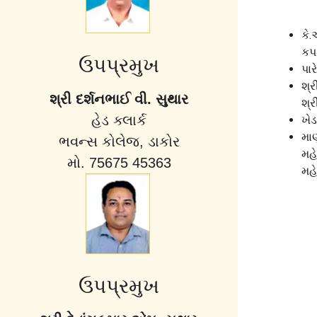
કે.
કપ
ઉપપ્રમુખ
પા
શ્ર
શ્રી દર્શનભાઈ વી. સુથાર
શ્ર
હેડ ક્લાર્ક
ખેડ
મા
ભવન્સ કોલેજ, ડાકોર
મહ
મો. 75675 45363
મહ
ઉપપ્રમુખ