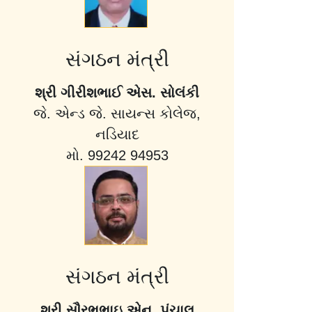
સંગઠન મંત્રી
શ્રી ગીરીશભાઈ એસ. સોલંકી
જે. એન્ડ જે. સાયન્સ કોલેજ,
નડિયાદ
મો. 99242 94953
સંગઠન મંત્રી
શ્રી સૌરભભાઇ એન. પંચાલ