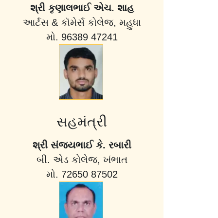
શ્રી કૃણાલભાઈ એચ. શાહ
આર્ટસ & કૉમેર્સ કોલેજ, મહુધા
મો. 96389 47241
સહમંત્રી
શ્રી સંજયભાઈ કે. રબારી
બી. એડ કોલેજ, ખંભાત
મો. 72650 87502