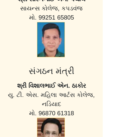
સાયન્સ કોલેજ, કપડવંજ
મો. 99251 65805
સંગઠન મંત્રી
શ્રી વિશાલભાઈ એન. ઠાકોર
યુ. ટી. એસ. મહિલા આર્ટસ કોલેજ,
નડિયાદ
મો. 96870 61318