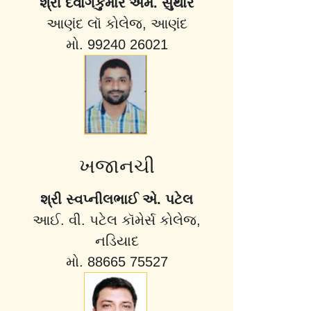
શ્રી દેવાંગકુમાર એમ. સુથાર
આણંદ લૉ કોલેજ, આણંદ
મો. 99240 26021
ખજાનચી
શ્રી સ્વપ્નીલભાઈ એ. પટેલ
આઈ. વી. પટેલ કૉમેર્સ કોલેજ,
નડિયાદ
મો. 88665 75527