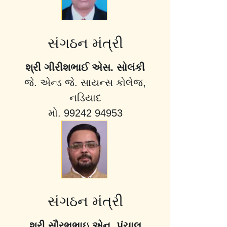
સંગઠન મંત્રી
શ્રી ગીરીશભાઈ એસ. સોલંકી
જે. એન્ડ જે. સાયન્સ કોલેજ,
નડિયાદ
મો. 99242 94953
સંગઠન મંત્રી
શ્રી સૌરભભાઇ એન. પંચાલ