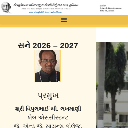
સને 2026 – 2027
પ્રમુખ
શ્રી વિપુલભાઈ બી. લખમાણી
લેબ એસસીસ્ટન્ટ
જે. એન્ડ જે. સાયન્સ કોલેજ,