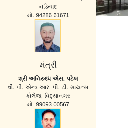
નડિયાદ
મો. 94286 61671
મંત્રી
શ્રી અનિરુધ્ધ એસ. પટેલ
વી. પી. એન્ડ આર. પી. ટી. સાયન્સ
કોલેજ, વિદ્યાનગર
મો. 99093 00567