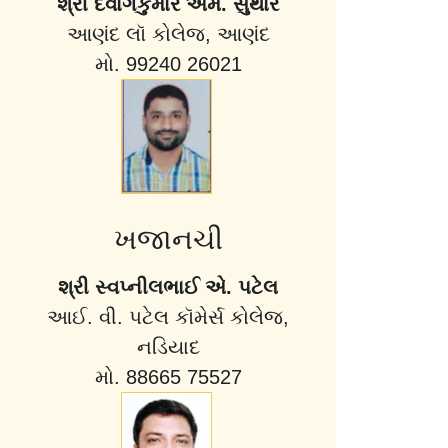
શ્રી દેવાંગકુમાર એમ. સુથાર
આણંદ લૉ કોલેજ, આણંદ
મો. 99240 26021
ખજાનચી
શ્રી સ્વપ્નીલભાઈ એ. પટેલ
આઈ. વી. પટેલ કૉમેર્સ કોલેજ,
નડિયાદ
મો. 88665 75527