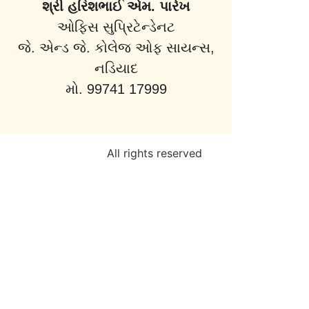
શ્રી હરિશભાઈ એમ. પારેખ
ઓફિસ સુપ્રિટેન્ડેનટ
જે. એન્ડ જે. કોલેજ ઓફ સાયન્સ,
નડિયાદ
મો. 99741 17999
All rights reserved