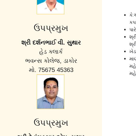
કે.
કપ
ઉપપ્રમુખ
પા
શ્ર
શ્રી દર્શનભાઈ વી. સુથાર
શ્ર
હેડ ક્લાર્ક
ખેડ
મા
ભવન્સ કોલેજ, ડાકોર
મહ
મો. 75675 45363
મહ
ઉપપ્રમુખ