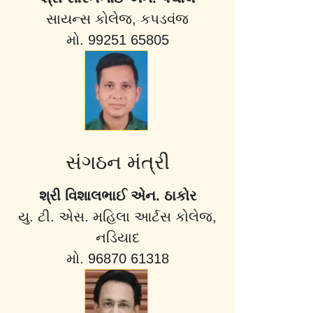
સાયન્સ કોલેજ, કપડવંજ
મો. 99251 65805
સંગઠન મંત્રી
શ્રી વિશાલભાઈ એન. ઠાકોર
યુ. ટી. એસ. મહિલા આર્ટસ કોલેજ,
નડિયાદ
મો. 96870 61318