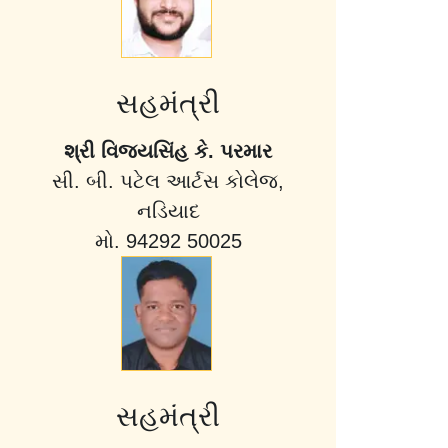
સહમંત્રી
શ્રી વિજયસિંહ કે. પરમાર
સી. બી. પટેલ આર્ટસ કોલેજ,
નડિયાદ
મો. 94292 50025
સહમંત્રી