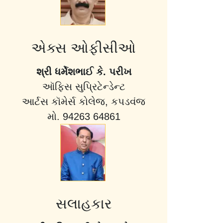
એક્સ ઓફીસીઓ
શ્રી ધર્મેશભાઈ કે. પરીખ
ઑફિસ સુપ્રિટેન્ડેન્ટ
આર્ટસ કૉમેર્સ કોલેજ, કપડવંજ
મો. 94263 64861
સલાહકાર