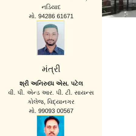
નડિયાદ
મો. 94286 61671
મંત્રી
શ્રી અનિરુધ્ધ એસ. પટેલ
વી. પી. એન્ડ આર. પી. ટી. સાયન્સ
કોલેજ, વિદ્યાનગર
મો. 99093 00567