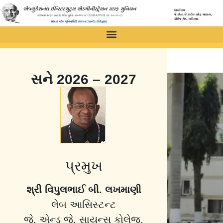
સને 2026 – 2027
પ્રમુખ
શ્રી વિપુલભાઈ બી. લખમાણી
લેબ આસિસ્ટન્ટ
જે. એન્ડ જે. સાયન્સ કોલેજ,