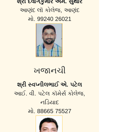
શ્રી દેવાંગકુમાર એમ. સુથાર
આણંદ લૉ કોલેજ, આણંદ
મો. 99240 26021
ખજાનચી
શ્રી સ્વપ્નીલભાઈ એ. પટેલ
આઈ. વી. પટેલ કૉમેર્સ કોલેજ,
નડિયાદ
મો. 88665 75527