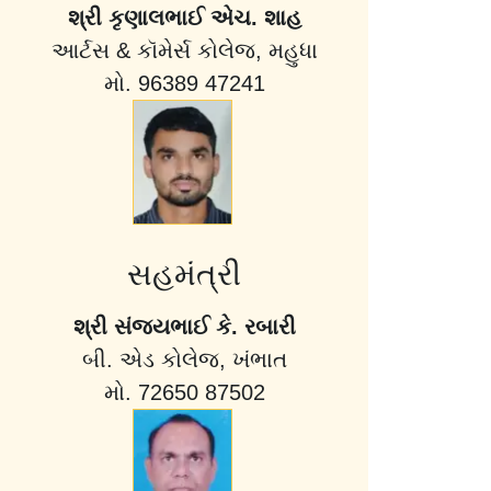
શ્રી કૃણાલભાઈ એચ. શાહ
આર્ટસ & કૉમેર્સ કોલેજ, મહુધા
મો. 96389 47241
સહમંત્રી
શ્રી સંજયભાઈ કે. રબારી
બી. એડ કોલેજ, ખંભાત
મો. 72650 87502