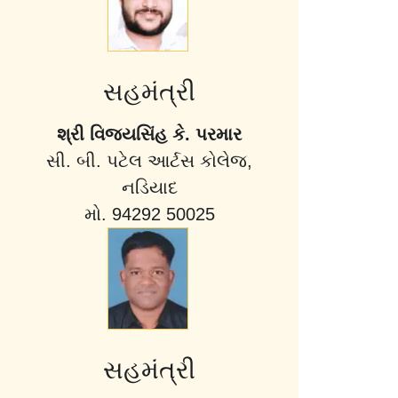
સહમંત્રી
શ્રી વિજયસિંહ કે. પરમાર
સી. બી. પટેલ આર્ટસ કોલેજ,
નડિયાદ
મો. 94292 50025
સહમંત્રી