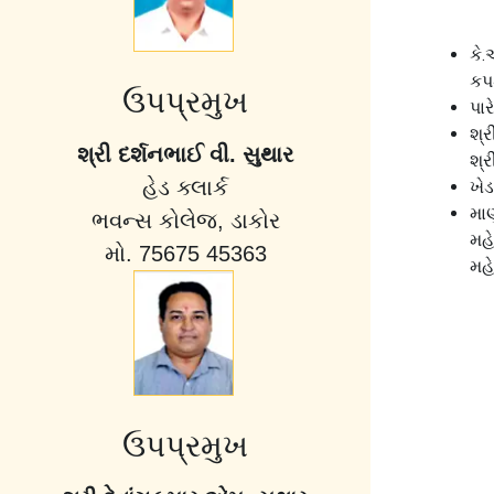
કે.
કપ
ઉપપ્રમુખ
પા
શ્ર
શ્રી દર્શનભાઈ વી. સુથાર
શ્ર
હેડ ક્લાર્ક
ખેડ
મા
ભવન્સ કોલેજ, ડાકોર
મહ
મો. 75675 45363
મહ
ઉપપ્રમુખ