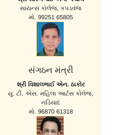
સાયન્સ કોલેજ, કપડવંજ
મો. 99251 65805
સંગઠન મંત્રી
શ્રી વિશાલભાઈ એન. ઠાકોર
યુ. ટી. એસ. મહિલા આર્ટસ કોલેજ,
નડિયાદ
મો. 96870 61318