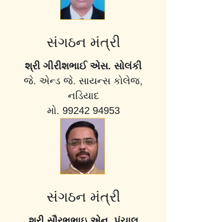
સંગઠન મંત્રી
શ્રી ગીરીશભાઈ એસ. સોલંકી
જે. એન્ડ જે. સાયન્સ કોલેજ,
નડિયાદ
મો. 99242 94953
સંગઠન મંત્રી
શ્રી સૌરભભાઇ એન. પંચાલ