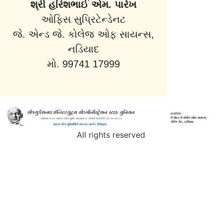
શ્રી હરિશભાઈ એમ. પારેખ
ઓફિસ સુપ્રિટેન્ડેનટ
જે. એન્ડ જે. કોલેજ ઓફ સાયન્સ,
નડિયાદ
મો. 99741 17999
All rights reserved