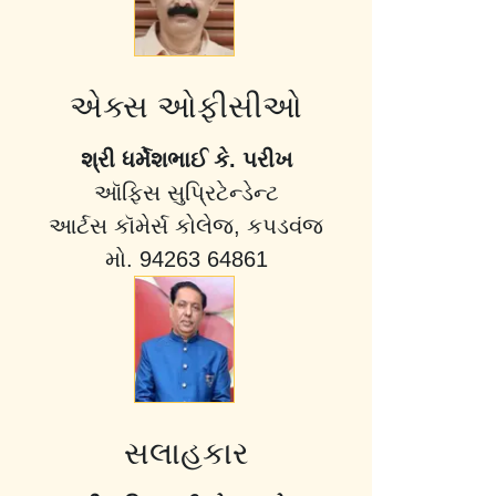
એક્સ ઓફીસીઓ
શ્રી ધર્મેશભાઈ કે. પરીખ
ઑફિસ સુપ્રિટેન્ડેન્ટ
આર્ટસ કૉમેર્સ કોલેજ, કપડવંજ
મો. 94263 64861
સલાહકાર