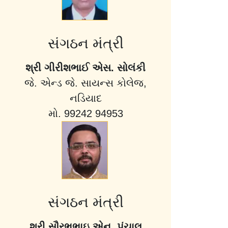
સંગઠન મંત્રી
શ્રી ગીરીશભાઈ એસ. સોલંકી
જે. એન્ડ જે. સાયન્સ કોલેજ,
નડિયાદ
મો. 99242 94953
સંગઠન મંત્રી
શ્રી સૌરભભાઇ એન. પંચાલ