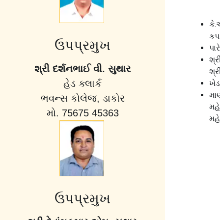
કે.
કપ
ઉપપ્રમુખ
પા
શ્ર
શ્રી દર્શનભાઈ વી. સુથાર
શ્ર
હેડ ક્લાર્ક
ખેડ
મા
ભવન્સ કોલેજ, ડાકોર
મહ
મો. 75675 45363
મહ
ઉપપ્રમુખ