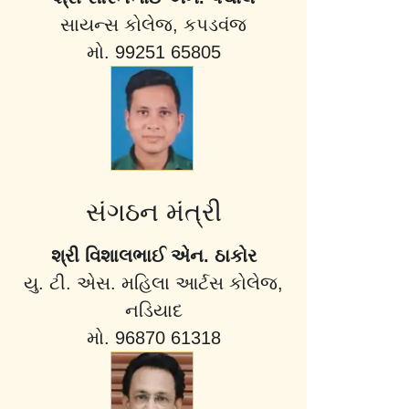
સાયન્સ કોલેજ, કપડવંજ
મો. 99251 65805
સંગઠન મંત્રી
શ્રી વિશાલભાઈ એન. ઠાકોર
યુ. ટી. એસ. મહિલા આર્ટસ કોલેજ,
નડિયાદ
મો. 96870 61318