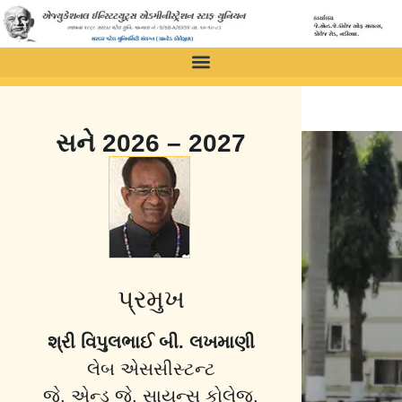
સને 2026 – 2027
પ્રમુખ
શ્રી વિપુલભાઈ બી. લખમાણી
લેબ એસસીસ્ટન્ટ
જે. એન્ડ જે. સાયન્સ કોલેજ,