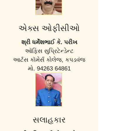
એક્સ ઓફીસીઓ
શ્રી ધર્મેશભાઈ કે. પરીખ
ઑફિસ સુપ્રિટેન્ડેન્ટ
આર્ટસ કૉમેર્સ કોલેજ, કપડવંજ
મો. 94263 64861
સલાહકાર