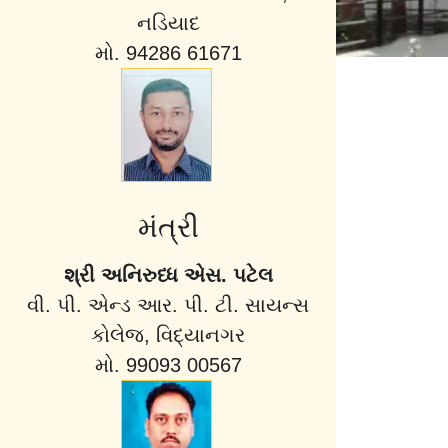
નડિયાદ
મો. 94286 61671
મંત્રી
શ્રી અનિરુધ્ધ એસ. પટેલ
વી. પી. એન્ડ આર. પી. ટી. સાયન્સ
કોલેજ, વિદ્યાનગર
મો. 99093 00567