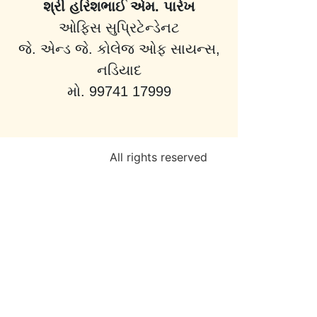
શ્રી હરિશભાઈ એમ. પારેખ
ઓફિસ સુપ્રિટેન્ડેનટ
જે. એન્ડ જે. કોલેજ ઓફ સાયન્સ,
નડિયાદ
મો. 99741 17999
All rights reserved