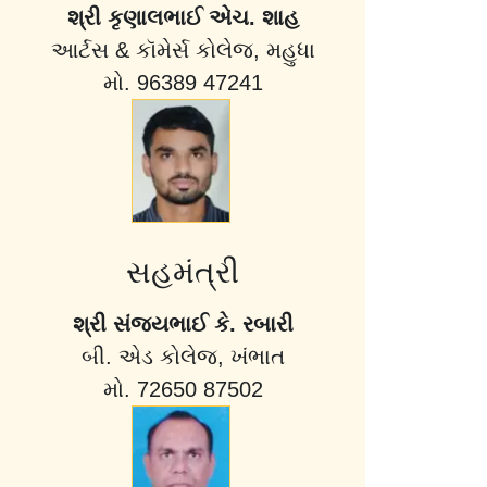
શ્રી કૃણાલભાઈ એચ. શાહ
આર્ટસ & કૉમેર્સ કોલેજ, મહુધા
મો. 96389 47241
સહમંત્રી
શ્રી સંજયભાઈ કે. રબારી
બી. એડ કોલેજ, ખંભાત
મો. 72650 87502