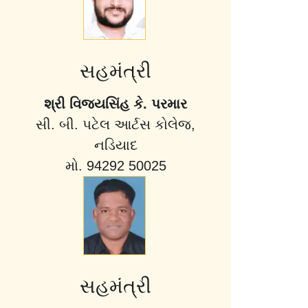
સહમંત્રી
શ્રી વિજયસિંહ કે. પરમાર
સી. બી. પટેલ આર્ટસ કોલેજ,
નડિયાદ
મો. 94292 50025
સહમંત્રી