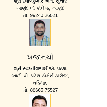
શ્રી દેવાંગકુમાર એમ. સુથાર
આણંદ લૉ કોલેજ, આણંદ
મો. 99240 26021
ખજાનચી
શ્રી સ્વપ્નીલભાઈ એ. પટેલ
આઈ. વી. પટેલ કૉમેર્સ કોલેજ,
નડિયાદ
મો. 88665 75527