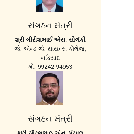
સંગઠન મંત્રી
શ્રી ગીરીશભાઈ એસ. સોલંકી
જે. એન્ડ જે. સાયન્સ કોલેજ,
નડિયાદ
મો. 99242 94953
સંગઠન મંત્રી
શ્રી સૌરભભાઇ એન. પંચાલ