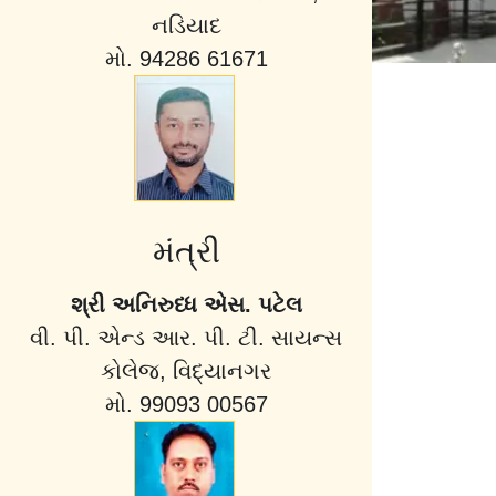
નડિયાદ
મો. 94286 61671
મંત્રી
શ્રી અનિરુધ્ધ એસ. પટેલ
વી. પી. એન્ડ આર. પી. ટી. સાયન્સ
કોલેજ, વિદ્યાનગર
મો. 99093 00567