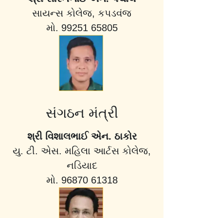
સાયન્સ કોલેજ, કપડવંજ
મો. 99251 65805
સંગઠન મંત્રી
શ્રી વિશાલભાઈ એન. ઠાકોર
યુ. ટી. એસ. મહિલા આર્ટસ કોલેજ,
નડિયાદ
મો. 96870 61318