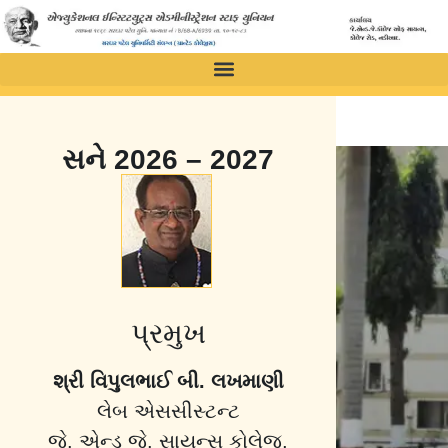
સને 2026 – 2027
પ્રમુખ
શ્રી વિપુલભાઈ બી. લખમાણી
લેબ એસસીસ્ટન્ટ
જે. એન્ડ જે. સાયન્સ કોલેજ,