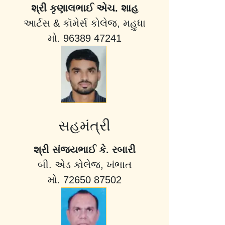
શ્રી કૃણાલભાઈ એચ. શાહ
આર્ટસ & કૉમેર્સ કોલેજ, મહુધા
મો. 96389 47241
સહમંત્રી
શ્રી સંજયભાઈ કે. રબારી
બી. એડ કોલેજ, ખંભાત
મો. 72650 87502