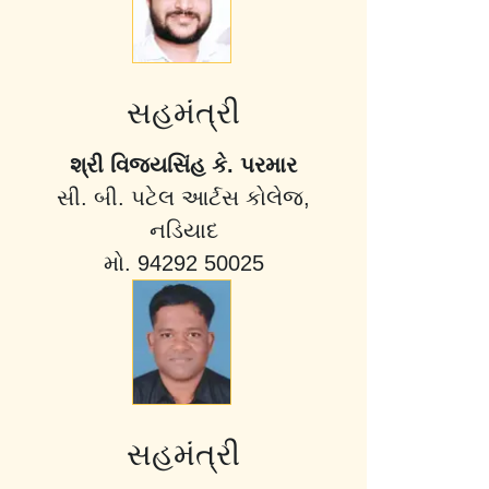
સહમંત્રી
શ્રી વિજયસિંહ કે. પરમાર
સી. બી. પટેલ આર્ટસ કોલેજ,
નડિયાદ
મો. 94292 50025
સહમંત્રી