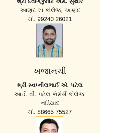
શ્રી દેવાંગકુમાર એમ. સુથાર
આણંદ લૉ કોલેજ, આણંદ
મો. 99240 26021
ખજાનચી
શ્રી સ્વપ્નીલભાઈ એ. પટેલ
આઈ. વી. પટેલ કૉમેર્સ કોલેજ,
નડિયાદ
મો. 88665 75527