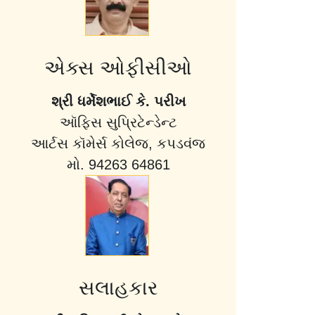
એક્સ ઓફીસીઓ
શ્રી ધર્મેશભાઈ કે. પરીખ
ઑફિસ સુપ્રિટેન્ડેન્ટ
આર્ટસ કૉમેર્સ કોલેજ, કપડવંજ
મો. 94263 64861
સલાહકાર