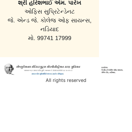
શ્રી હરિશભાઈ એમ. પારેખ
ઓફિસ સુપ્રિટેન્ડેનટ
જે. એન્ડ જે. કોલેજ ઓફ સાયન્સ,
નડિયાદ
મો. 99741 17999
All rights reserved