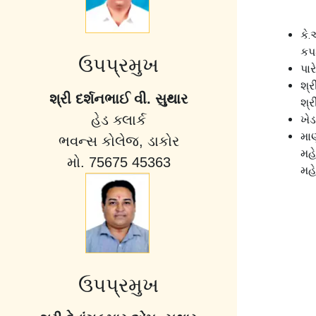
કે.
કપ
ઉપપ્રમુખ
પા
શ્ર
શ્રી દર્શનભાઈ વી. સુથાર
શ્ર
હેડ ક્લાર્ક
ખેડ
મા
ભવન્સ કોલેજ, ડાકોર
મહ
મો. 75675 45363
મહ
ઉપપ્રમુખ