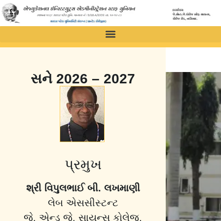
સને 2026 – 2027
પ્રમુખ
શ્રી વિપુલભાઈ બી. લખમાણી
લેબ એસસીસ્ટન્ટ
જે. એન્ડ જે. સાયન્સ કોલેજ,