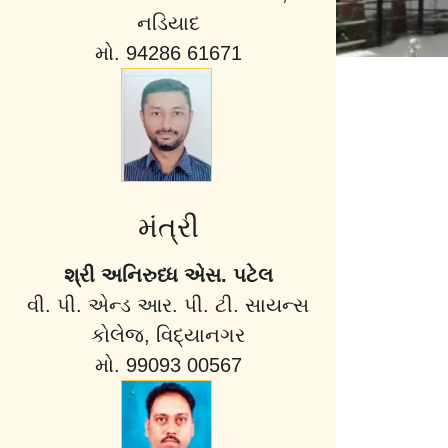
નડિયાદ
મો. 94286 61671
મંત્રી
શ્રી અનિરુધ્ધ એસ. પટેલ
વી. પી. એન્ડ આર. પી. ટી. સાયન્સ
કોલેજ, વિદ્યાનગર
મો. 99093 00567