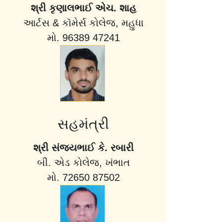
શ્રી કૃણાલભાઈ એચ. શાહ
આર્ટસ & કૉમેર્સ કોલેજ, મહુધા
મો. 96389 47241
સહમંત્રી
શ્રી સંજયભાઈ કે. રબારી
બી. એડ કોલેજ, ખંભાત
મો. 72650 87502