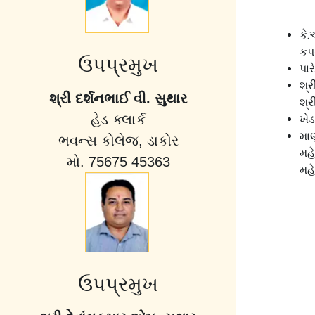
કે.
કપ
ઉપપ્રમુખ
પા
શ્ર
શ્રી દર્શનભાઈ વી. સુથાર
શ્ર
હેડ ક્લાર્ક
ખેડ
મા
ભવન્સ કોલેજ, ડાકોર
મહ
મો. 75675 45363
મહ
ઉપપ્રમુખ