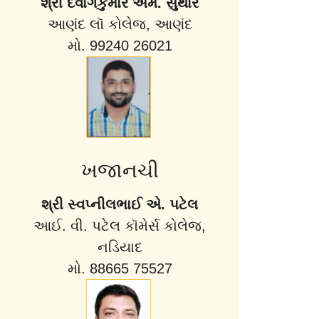
શ્રી દેવાંગકુમાર એમ. સુથાર
આણંદ લૉ કોલેજ, આણંદ
મો. 99240 26021
ખજાનચી
શ્રી સ્વપ્નીલભાઈ એ. પટેલ
આઈ. વી. પટેલ કૉમેર્સ કોલેજ,
નડિયાદ
મો. 88665 75527