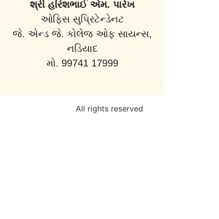
શ્રી હરિશભાઈ એમ. પારેખ
ઓફિસ સુપ્રિટેન્ડેનટ
જે. એન્ડ જે. કોલેજ ઓફ સાયન્સ,
નડિયાદ
મો. 99741 17999
All rights reserved