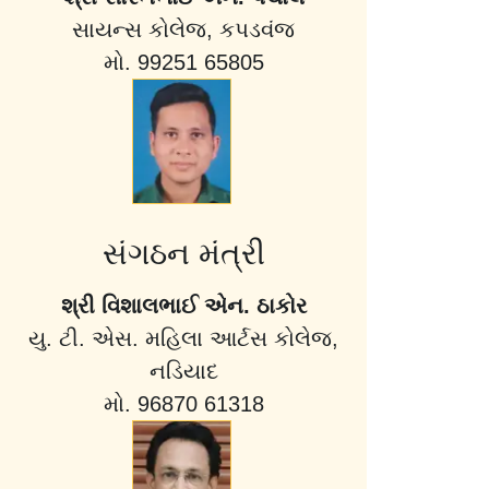
સાયન્સ કોલેજ, કપડવંજ
મો. 99251 65805
સંગઠન મંત્રી
શ્રી વિશાલભાઈ એન. ઠાકોર
યુ. ટી. એસ. મહિલા આર્ટસ કોલેજ,
નડિયાદ
મો. 96870 61318