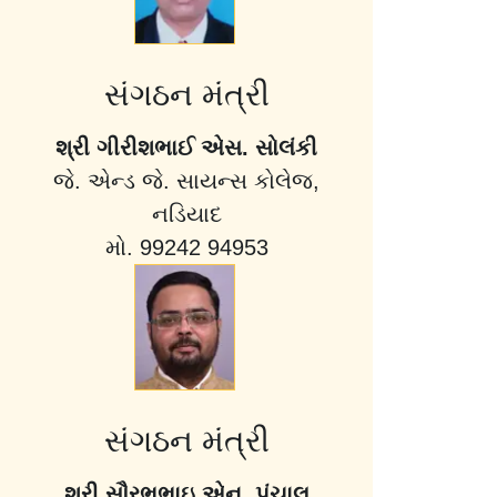
સંગઠન મંત્રી
શ્રી ગીરીશભાઈ એસ. સોલંકી
જે. એન્ડ જે. સાયન્સ કોલેજ,
નડિયાદ
મો. 99242 94953
સંગઠન મંત્રી
શ્રી સૌરભભાઇ એન. પંચાલ