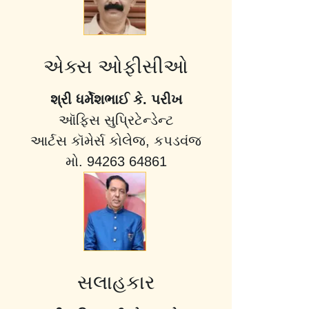
એક્સ ઓફીસીઓ
શ્રી ધર્મેશભાઈ કે. પરીખ
ઑફિસ સુપ્રિટેન્ડેન્ટ
આર્ટસ કૉમેર્સ કોલેજ, કપડવંજ
મો. 94263 64861
સલાહકાર