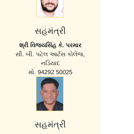
સહમંત્રી
શ્રી વિજયસિંહ કે. પરમાર
સી. બી. પટેલ આર્ટસ કોલેજ,
નડિયાદ
મો. 94292 50025
સહમંત્રી