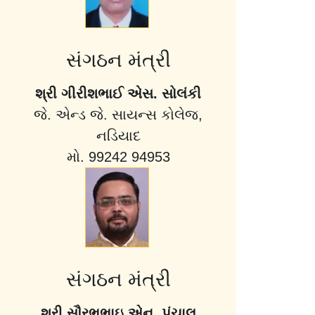
સંગઠન મંત્રી
શ્રી ગીરીશભાઈ એસ. સોલંકી
જે. એન્ડ જે. સાયન્સ કોલેજ,
નડિયાદ
મો. 99242 94953
સંગઠન મંત્રી
શ્રી સૌરભભાઇ એન. પંચાલ