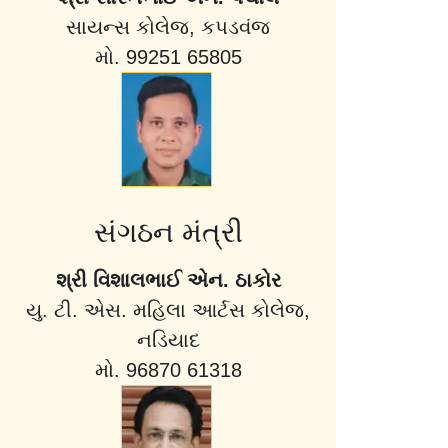
સાયન્સ કોલેજ, કપડવંજ
મો. 99251 65805
સંગઠન મંત્રી
શ્રી વિશાલભાઈ એન. ઠાકોર
યુ. ટી. એસ. મહિલા આર્ટસ કોલેજ,
નડિયાદ
મો. 96870 61318