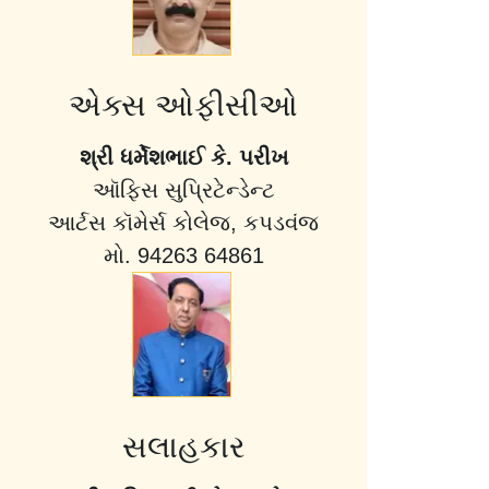
એક્સ ઓફીસીઓ
શ્રી ધર્મેશભાઈ કે. પરીખ
ઑફિસ સુપ્રિટેન્ડેન્ટ
આર્ટસ કૉમેર્સ કોલેજ, કપડવંજ
મો. 94263 64861
સલાહકાર