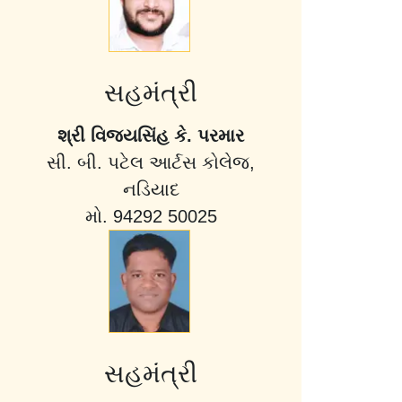
સહમંત્રી
શ્રી વિજયસિંહ કે. પરમાર
સી. બી. પટેલ આર્ટસ કોલેજ,
નડિયાદ
મો. 94292 50025
સહમંત્રી