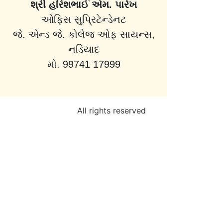
શ્રી હરિશભાઈ એમ. પારેખ
ઓફિસ સુપ્રિટેન્ડેનટ
જે. એન્ડ જે. કોલેજ ઓફ સાયન્સ,
નડિયાદ
મો. 99741 17999
All rights reserved