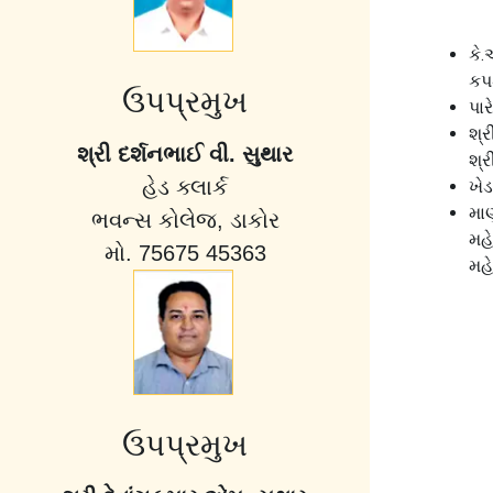
કે.
કપ
ઉપપ્રમુખ
પા
શ્ર
શ્રી દર્શનભાઈ વી. સુથાર
શ્ર
હેડ ક્લાર્ક
ખેડ
મા
ભવન્સ કોલેજ, ડાકોર
મહ
મો. 75675 45363
મહ
ઉપપ્રમુખ