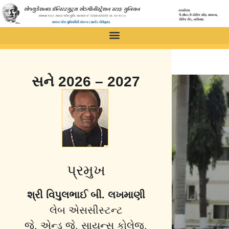
સને 2026 – 2027
પ્રમુખ
શ્રી વિપુલભાઈ બી. લખમાણી
લેબ એસસીસ્ટન્ટ
જે. એન્ડ જે. સાયન્સ કોલેજ,