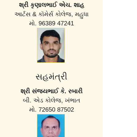
શ્રી કૃણાલભાઈ એચ. શાહ
આર્ટસ & કૉમેર્સ કોલેજ, મહુધા
મો. 96389 47241
સહમંત્રી
શ્રી સંજયભાઈ કે. રબારી
બી. એડ કોલેજ, ખંભાત
મો. 72650 87502