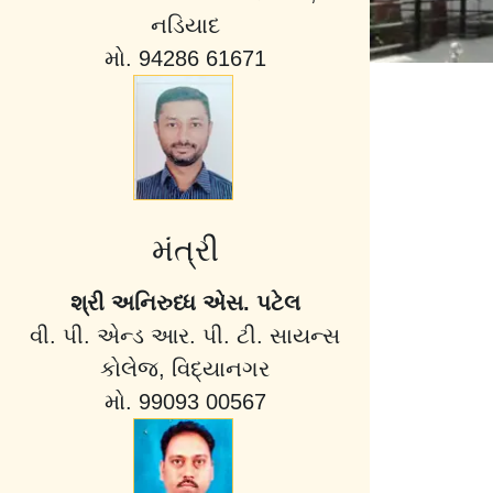
નડિયાદ
મો. 94286 61671
મંત્રી
શ્રી અનિરુધ્ધ એસ. પટેલ
વી. પી. એન્ડ આર. પી. ટી. સાયન્સ
કોલેજ, વિદ્યાનગર
મો. 99093 00567