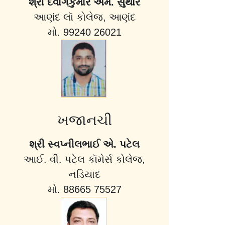
શ્રી દેવાંગકુમાર એમ. સુથાર
આણંદ લૉ કોલેજ, આણંદ
મો. 99240 26021
ખજાનચી
શ્રી સ્વપ્નીલભાઈ એ. પટેલ
આઈ. વી. પટેલ કૉમેર્સ કોલેજ,
નડિયાદ
મો. 88665 75527