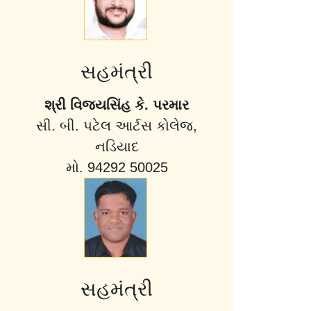
સહમંત્રી
શ્રી વિજયસિંહ કે. પરમાર
સી. બી. પટેલ આર્ટસ કોલેજ,
નડિયાદ
મો. 94292 50025
સહમંત્રી