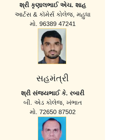
શ્રી કૃણાલભાઈ એચ. શાહ
આર્ટસ & કૉમેર્સ કોલેજ, મહુધા
મો. 96389 47241
સહમંત્રી
શ્રી સંજયભાઈ કે. રબારી
બી. એડ કોલેજ, ખંભાત
મો. 72650 87502