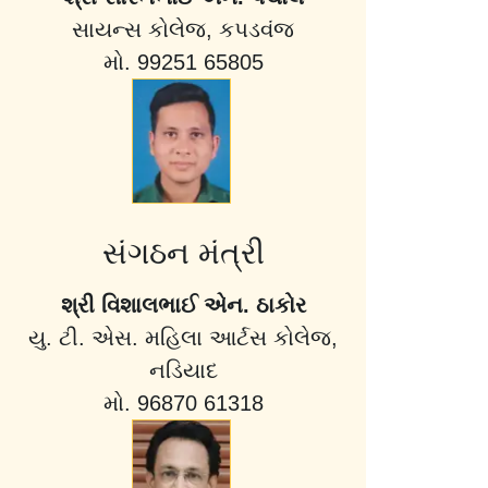
સાયન્સ કોલેજ, કપડવંજ
મો. 99251 65805
સંગઠન મંત્રી
શ્રી વિશાલભાઈ એન. ઠાકોર
યુ. ટી. એસ. મહિલા આર્ટસ કોલેજ,
નડિયાદ
મો. 96870 61318