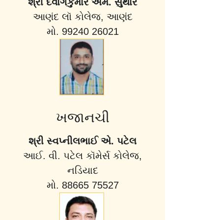
શ્રી દેવાંગકુમાર એમ. સુથાર
આણંદ લૉ કોલેજ, આણંદ
મો. 99240 26021
ખજાનચી
શ્રી સ્વપ્નીલભાઈ એ. પટેલ
આઈ. વી. પટેલ કૉમેર્સ કોલેજ,
નડિયાદ
મો. 88665 75527