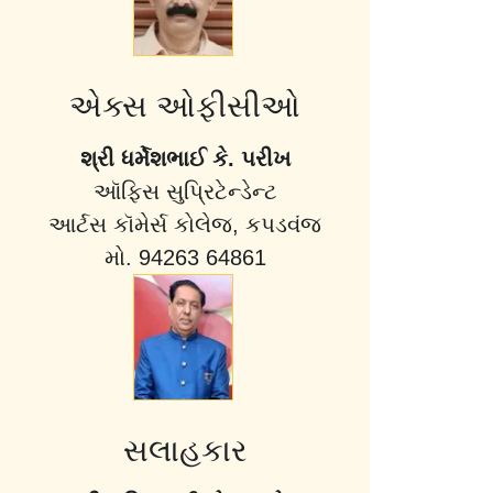
એક્સ ઓફીસીઓ
શ્રી ધર્મેશભાઈ કે. પરીખ
ઑફિસ સુપ્રિટેન્ડેન્ટ
આર્ટસ કૉમેર્સ કોલેજ, કપડવંજ
મો. 94263 64861
સલાહકાર