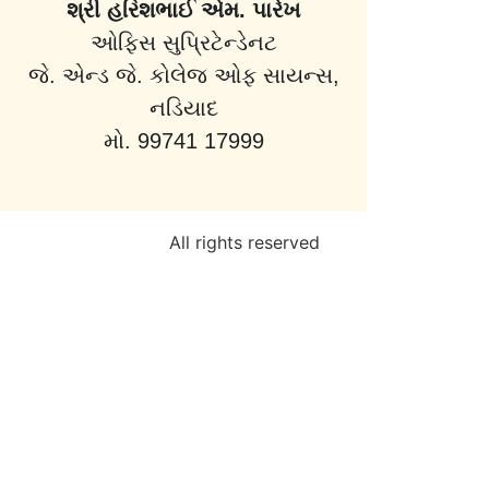
શ્રી હરિશભાઈ એમ. પારેખ
ઓફિસ સુપ્રિટેન્ડેનટ
જે. એન્ડ જે. કોલેજ ઓફ સાયન્સ,
નડિયાદ
મો. 99741 17999
All rights reserved