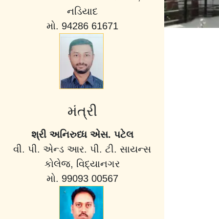
નડિયાદ
મો. 94286 61671
મંત્રી
શ્રી અનિરુધ્ધ એસ. પટેલ
વી. પી. એન્ડ આર. પી. ટી. સાયન્સ
કોલેજ, વિદ્યાનગર
મો. 99093 00567