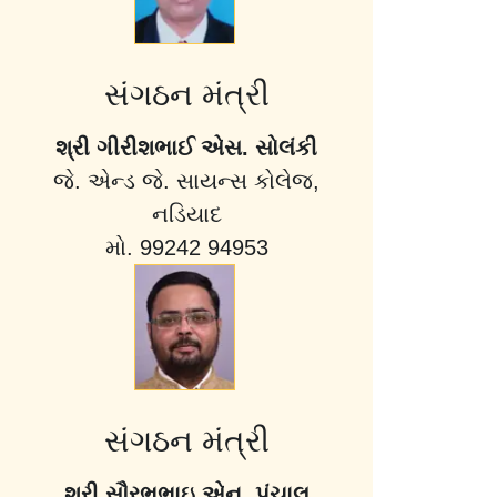
સંગઠન મંત્રી
શ્રી ગીરીશભાઈ એસ. સોલંકી
જે. એન્ડ જે. સાયન્સ કોલેજ,
નડિયાદ
મો. 99242 94953
સંગઠન મંત્રી
શ્રી સૌરભભાઇ એન. પંચાલ