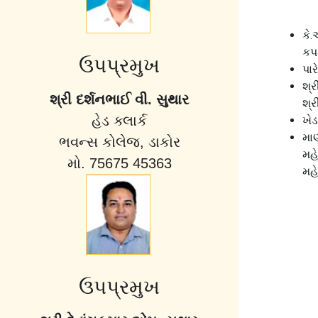
કે.
કપ
ઉપપ્રમુખ
પા
શ્ર
શ્રી દર્શનભાઈ વી. સુથાર
શ્ર
હેડ ક્લાર્ક
ખેડ
મા
ભવન્સ કોલેજ, ડાકોર
મહ
મો. 75675 45363
મહ
ઉપપ્રમુખ