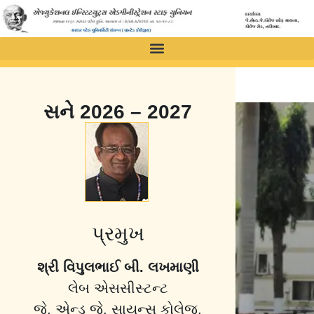
સને 2026 – 2027
પ્રમુખ
શ્રી વિપુલભાઈ બી. લખમાણી
લેબ એસસીસ્ટન્ટ
જે. એન્ડ જે. સાયન્સ કોલેજ,