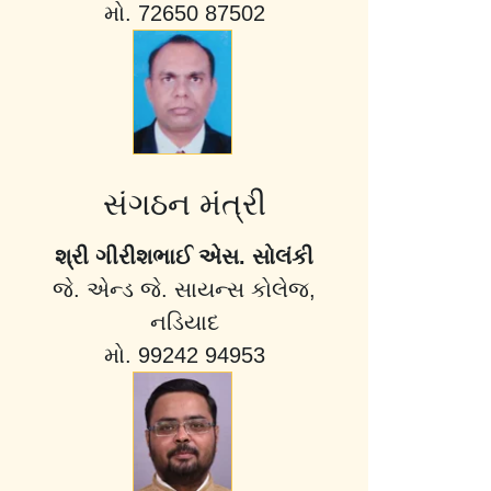
મો. 72650 87502
સંગઠન મંત્રી
શ્રી ગીરીશભાઈ એસ. સોલંકી
જે. એન્ડ જે. સાયન્સ કોલેજ,
નડિયાદ
મો. 99242 94953