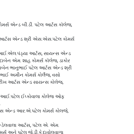
મર્સ એન્ડ બી.ડી. પટેલ આર્ટસ કૉલેજ,
આર્ટસ એન્ડ શ્રી એસ.એસ.પટેલ કોમર્સ
આઈ.એલ.પંડ્યા આર્ટસ, સાયન્સ એન્ડ
ાબેન એમ. શાહ કોમર્સ કૉલેજ, ડાકોર
ાબેન ભાનુભાઈ પટેલ આર્ટસ એન્ડ શ્રી
ભાઈ અમીન કોમર્સ કોર્લેજ, વસો
પરીખ આર્ટસ એન્ડ સાયન્સ કોલેજ,
.આઈ.પટેલ ઈપ્કોવાલા કોલેજ ઓફ
દ
સ એન્ડ આર.એ.પટેલ કોમર્સ કોલજે,
રૂડેલવાલા આર્ટસ, પટેલ એ. એમ.
મર્સ અને પટેલ જે.ડી.કે.દાવોલવાળા