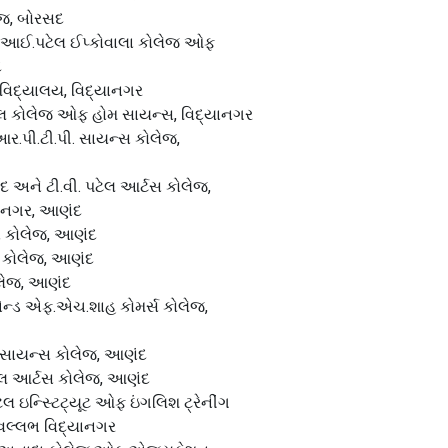
જ, બોરસદ
.આઈ.પટેલ ઈપ્કોવાલા કોલેજ ઓફ
દ
ાવિદ્યાલય, વિદ્યાનગર
 કોલેજ ઓફ હોમ સાયન્સ, વિદ્યાનગર
આર.પી.ટી.પી. સાયન્સ કોલેજ,
 અને ટી.વી. પટેલ આર્ટસ કોલેજ,
યાનગર, આણંદ
 કોલેજ, આણંદ
 કોલેજ, આણંદ
લેજ, આણંદ
એન્ડ એફ.એચ.શાહ કોમર્સ કોલેજ,
 સાયન્સ કોલેજ, આણંદ
 આર્ટસ કોલેજ, આણંદ
 ઇન્સ્ટિટ્યૂટ ઓફ ઇંગલિશ ટ્રેનીંગ
, વલ્લભ વિદ્યાનગર