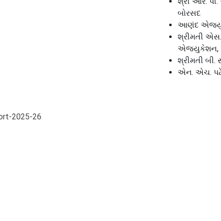
શ્રી આર. પી
બોરસદ
આણંદ એજ્યુ
શ્રીમતી એસ.
એજ્યુકેશન, 
શ્રીમતી બી.
એન. એચ. પટ
ort-2025-26