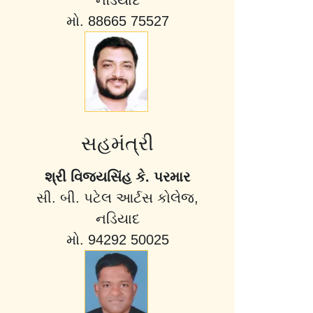
નડિયાદ
મો. 88665 75527
સહમંત્રી
શ્રી વિજયસિંહ કે. પરમાર
સી. બી. પટેલ આર્ટસ કોલેજ,
નડિયાદ
મો. 94292 50025