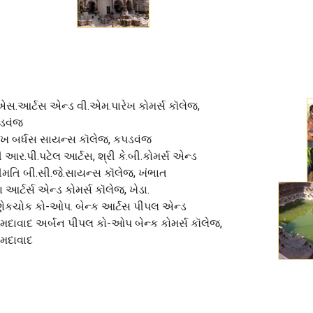
એસ.આર્ટસ એન્ડ વી.એમ.પારેખ કોમર્સ કૉલેજ,
ડવંજ
રેખ બર્ધસ સાયન્સ કૉલેજ, કપડવંજ
ી આર.પી.પટેલ આર્ટસ, શ્રી કે.બી.કોમર્સ એન્ડ
ીમતિ બી.સી.જે.સાયન્સ કૉલેજ, ખંભાત
ા આર્ટર્સ એન્ડ કોમર્સ કૉલેજ, ખેડા.
ણેકચોક કો-ઓપ. બેન્ક આર્ટસ પીપલ એન્ડ
ેમદાવાદ અર્બન પીપલ કો-ઓપ બેન્ક કોમર્સ કૉલેજ,
ેમદાવાદ