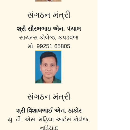
સંગઠન મંત્રી
શ્રી સૌરભભાઇ એન. પંચાલ
સાયન્સ કોલેજ, કપડવંજ
મો. 99251 65805
સંગઠન મંત્રી
શ્રી વિશાલભાઈ એન. ઠાકોર
યુ. ટી. એસ. મહિલા આર્ટસ કોલેજ,
નડિયાદ