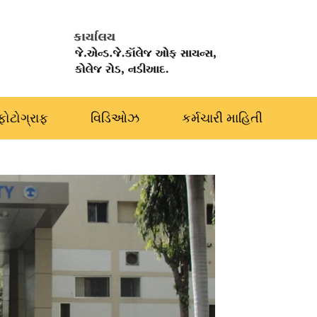
ફોટોગ્રાફ
વિડિઓઝ
કર્મચારી માહિતી