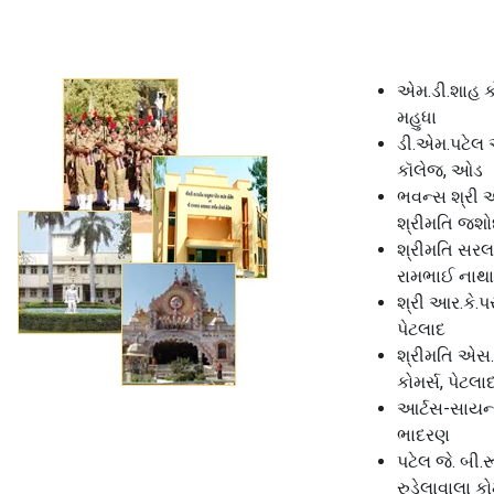
એમ.ડી.શાહ કો
મહુધા
ડી.એમ.પટેલ 
કૉલેજ, ઓડ
ભવન્સ શ્રી 
શ્રીમતિ જશોદ
શ્રીમતિ સરલ
રામભાઈ નાથા
શ્રી આર.કે.
પેટલાદ
શ્રીમતિ એસ
કોમર્સ, પેટલા
આર્ટસ-સાયન્
ભાદરણ
પટેલ જે. બી.
રુડેલાવાલા કો