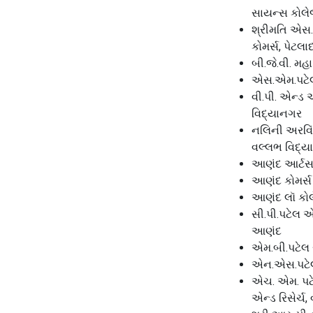
સાયન્સ કોલે
શ્રીમતિ એસ
કોમર્સ, પેટલા
બી.જે.વી. મહ
એસ.એમ.પટેલ
વી.પી. એન્ડ 
વિદ્યાનગર
નલિની અરવિંદ
વલ્લભ વિદ્
આણંદ આર્ટસ
આણંદ કોમર્સ
આણંદ લૉ કો
સી.પી.પટેલ 
આણંદ
એમ.બી.પટેલ
એન.એસ.પટેલ
એચ. એમ. પટેલ
એન્ડ રિસેર્ચ