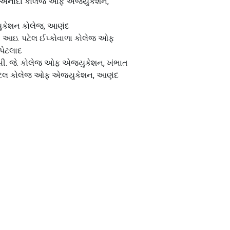
. અનાદા કોલેજ ઓફ એજ્યુકેશન,
કેશન કોલેજ, આણંદ
 આઇ. પટેલ ઈપ્કોવાળા કોલેજ ઓફ
પેટલાદ
 સી. જે. કોલેજ ઓફ એજ્યુકેશન, ખંભાત
ેલ કોલેજ ઓફ એજ્યુકેશન, આણંદ