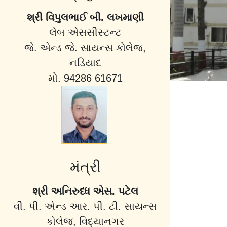
શ્રી વિપુલભાઈ બી. લખમાણી
લેબ એસસીસ્ટન્ટ
જે. એન્ડ જે. સાયન્સ કોલેજ,
નડિયાદ
મો. 94286 61671
મંત્રી
શ્રી અનિરુધ્ધ એસ. પટેલ
વી. પી. એન્ડ આર. પી. ટી. સાયન્સ
કોલેજ, વિદ્યાનગર