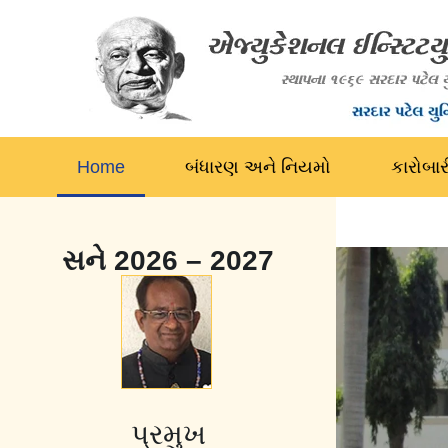
Home
બંધારણ અને નિયમો
કારોબા
સને 2026 – 2027
પ્રમુખ