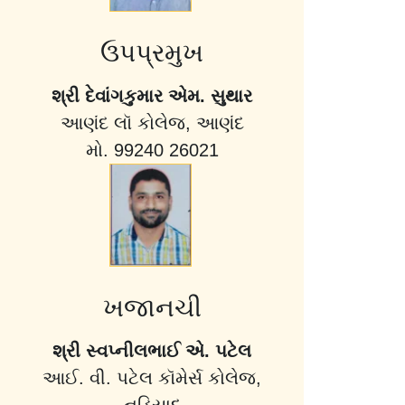
ઉપપ્રમુખ
શ્રી દેવાંગકુમાર એમ. સુથાર
આણંદ લૉ કોલેજ, આણંદ
મો. 99240 26021
ખજાનચી
શ્રી સ્વપ્નીલભાઈ એ. પટેલ
આઈ. વી. પટેલ કૉમેર્સ કોલેજ,