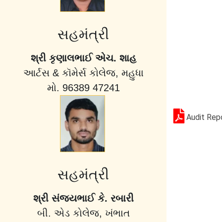
સહમંત્રી
શ્રી કૃણાલભાઈ એચ. શાહ
આર્ટસ & કૉમેર્સ કોલેજ, મહુધા
મો. 96389 47241
Audit Rep
સહમંત્રી
શ્રી સંજયભાઈ કે. રબારી
બી. એડ કોલેજ, ખંભાત