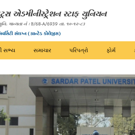
રી સભ્ય
સમાચાર
પરિપત્રો
ફોર્મ