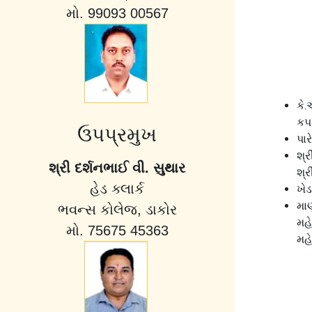
મો. 99093 00567
કે.
કપ
ઉપપ્રમુખ
પા
શ્ર
શ્રી દર્શનભાઈ વી. સુથાર
શ્ર
હેડ ક્લાર્ક
ખેડ
મા
ભવન્સ કોલેજ, ડાકોર
મહ
મો. 75675 45363
મહ