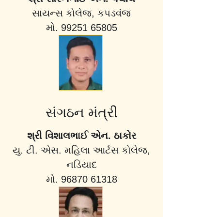
સાયન્સ કોલેજ, કપડવંજ
મો. 99251 65805
સંગઠન મંત્રી
શ્રી વિશાલભાઈ એન. ઠાકોર
યુ. ટી. એસ. મહિલા આર્ટસ કોલેજ,
નડિયાદ
મો. 96870 61318