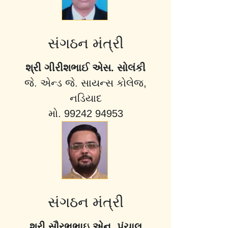
સંગઠન મંત્રી
શ્રી ગીરીશભાઈ એસ. સોલંકી
જે. એન્ડ જે. સાયન્સ કોલેજ,
નડિયાદ
મો. 99242 94953
સંગઠન મંત્રી
શ્રી સૌરભભાઇ એન. પંચાલ