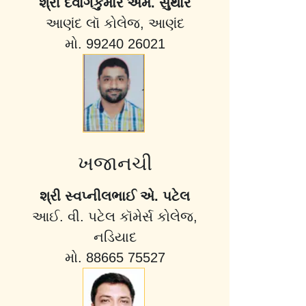
શ્રી દેવાંગકુમાર એમ. સુથાર
આણંદ લૉ કોલેજ, આણંદ
મો. 99240 26021
ખજાનચી
શ્રી સ્વપ્નીલભાઈ એ. પટેલ
આઈ. વી. પટેલ કૉમેર્સ કોલેજ,
નડિયાદ
મો. 88665 75527