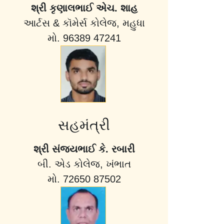
શ્રી કૃણાલભાઈ એચ. શાહ
આર્ટસ & કૉમેર્સ કોલેજ, મહુધા
મો. 96389 47241
સહમંત્રી
શ્રી સંજયભાઈ કે. રબારી
બી. એડ કોલેજ, ખંભાત
મો. 72650 87502