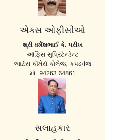
એક્સ ઓફીસીઓ
શ્રી ધર્મેશભાઈ કે. પરીખ
ઑફિસ સુપ્રિટેન્ડેન્ટ
આર્ટસ કૉમેર્સ કોલેજ, કપડવંજ
મો. 94263 64861
સલાહકાર