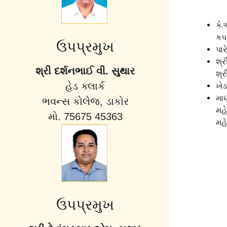
કે.
કપ
ઉપપ્રમુખ
પા
શ્ર
શ્રી દર્શનભાઈ વી. સુથાર
શ્ર
હેડ ક્લાર્ક
ખેડ
મા
ભવન્સ કોલેજ, ડાકોર
મહ
મો. 75675 45363
મહ
ઉપપ્રમુખ