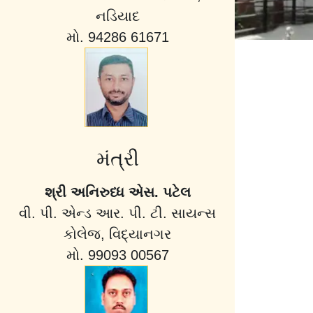
નડિયાદ
મો. 94286 61671
મંત્રી
શ્રી અનિરુધ્ધ એસ. પટેલ
વી. પી. એન્ડ આર. પી. ટી. સાયન્સ
કોલેજ, વિદ્યાનગર
મો. 99093 00567