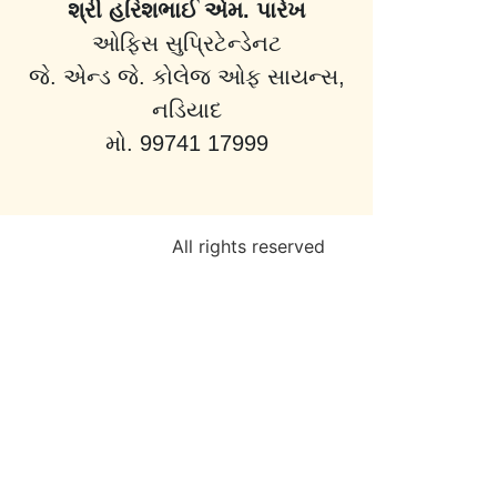
શ્રી હરિશભાઈ એમ. પારેખ
ઓફિસ સુપ્રિટેન્ડેનટ
જે. એન્ડ જે. કોલેજ ઓફ સાયન્સ,
નડિયાદ
મો. 99741 17999
All rights reserved