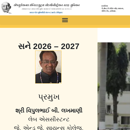
સને 2026 – 2027
પ્રમુખ
શ્રી વિપુલભાઈ બી. લખમાણી
લેબ એસસીસ્ટન્ટ
જે. એન્ડ જે. સાયન્સ કોલેજ,