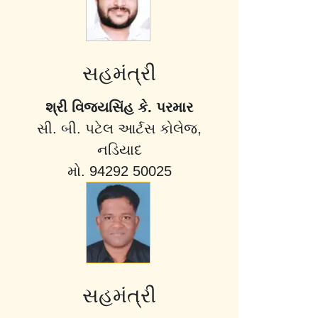
સહમંત્રી
શ્રી વિજયસિંહ કે. પરમાર
સી. બી. પટેલ આર્ટસ કોલેજ,
નડિયાદ
મો. 94292 50025
સહમંત્રી