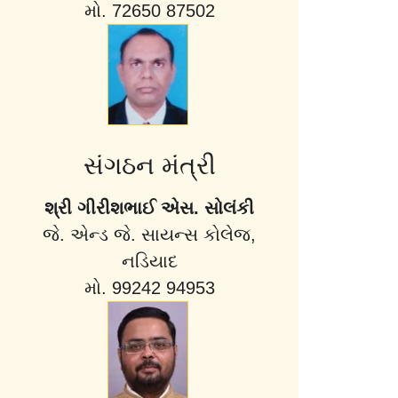
મો. 72650 87502
સંગઠન મંત્રી
શ્રી ગીરીશભાઈ એસ. સોલંકી
જે. એન્ડ જે. સાયન્સ કોલેજ,
નડિયાદ
મો. 99242 94953