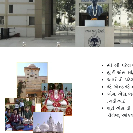
સી. બી. પટેલ
યુ.ટી.એસ. મ
આઈ. વી. પટે
જે. એન્ડ જે
એમ. એસ. ભગ
, નડીઆદ
શ્રી એસ. ડી.
કૉલેજ, આંક