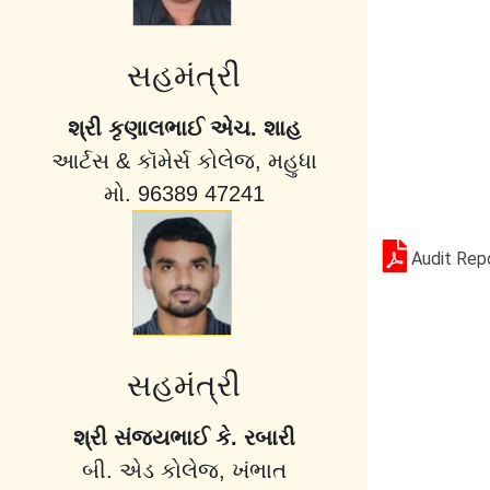
સહમંત્રી
શ્રી કૃણાલભાઈ એચ. શાહ
આર્ટસ & કૉમેર્સ કોલેજ, મહુધા
મો. 96389 47241
Audit Rep
સહમંત્રી
શ્રી સંજયભાઈ કે. રબારી
બી. એડ કોલેજ, ખંભાત