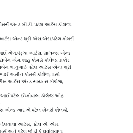
મર્સ એન્ડ બી.ડી. પટેલ આર્ટસ કૉલેજ,
આર્ટસ એન્ડ શ્રી એસ.એસ.પટેલ કોમર્સ
આઈ.એલ.પંડ્યા આર્ટસ, સાયન્સ એન્ડ
ાબેન એમ. શાહ કોમર્સ કૉલેજ, ડાકોર
ાબેન ભાનુભાઈ પટેલ આર્ટસ એન્ડ શ્રી
ભાઈ અમીન કોમર્સ કોર્લેજ, વસો
પરીખ આર્ટસ એન્ડ સાયન્સ કોલેજ,
.આઈ.પટેલ ઈપ્કોવાલા કોલેજ ઓફ
દ
સ એન્ડ આર.એ.પટેલ કોમર્સ કોલજે,
રૂડેલવાલા આર્ટસ, પટેલ એ. એમ.
મર્સ અને પટેલ જે.ડી.કે.દાવોલવાળા