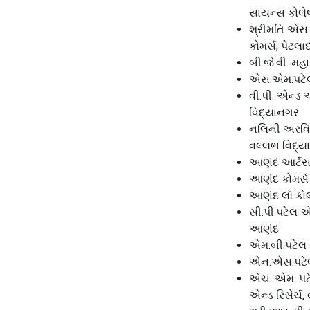
સાયન્સ કોલે
શ્રીમતિ એસ
કોમર્સ, પેટલા
બી.જે.વી. મહ
એસ.એમ.પટેલ
વી.પી. એન્ડ 
વિદ્યાનગર
નલિની અરવિંદ
વલ્લભ વિદ્
આણંદ આર્ટસ
આણંદ કોમર્સ
આણંદ લૉ કો
સી.પી.પટેલ 
આણંદ
એમ.બી.પટેલ
એન.એસ.પટેલ
એચ. એમ. પટેલ
એન્ડ રિસેર્ચ