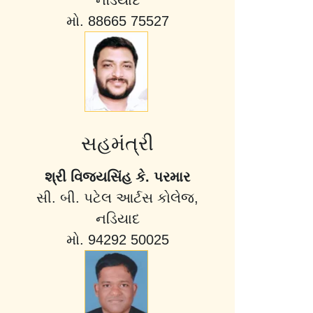
નડિયાદ
મો. 88665 75527
સહમંત્રી
શ્રી વિજયસિંહ કે. પરમાર
સી. બી. પટેલ આર્ટસ કોલેજ,
નડિયાદ
મો. 94292 50025