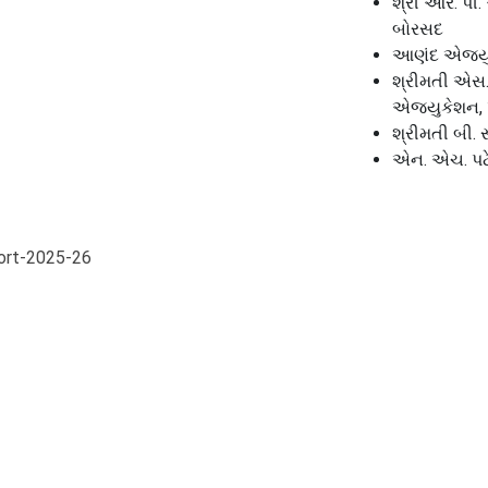
શ્રી આર. પી
બોરસદ
આણંદ એજ્યુ
શ્રીમતી એસ.
એજ્યુકેશન, 
શ્રીમતી બી.
એન. એચ. પટ
ort-2025-26