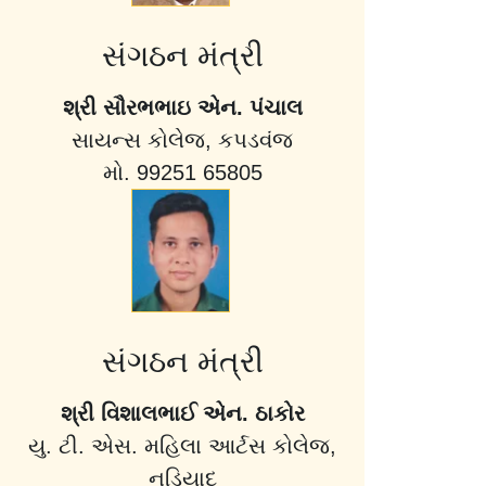
સંગઠન મંત્રી
શ્રી સૌરભભાઇ એન. પંચાલ
સાયન્સ કોલેજ, કપડવંજ
મો. 99251 65805
સંગઠન મંત્રી
શ્રી વિશાલભાઈ એન. ઠાકોર
યુ. ટી. એસ. મહિલા આર્ટસ કોલેજ,
નડિયાદ