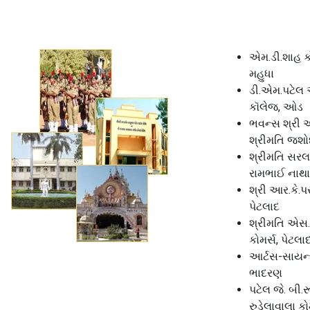
એમ.ડી.શાહ કો
મહુધા
ડી.એમ.પટેલ 
કૉલેજ, ઓડ
ભવન્સ શ્રી 
શ્રીમતિ જશોદ
શ્રીમતિ સરલ
રામભાઈ નાથા
શ્રી આર.કે.
પેટલાદ
શ્રીમતિ એસ
કોમર્સ, પેટલા
આર્ટસ-સાયન્
ભાદરણ
પટેલ જે. બી.
રુડેલાવાલા કો