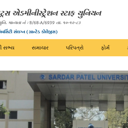
રી સભ્ય
સમાચાર
પરિપત્રો
ફોર્મ