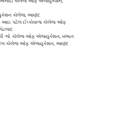
. અનાદા કોલેજ ઓફ એજ્યુકેશન,
કેશન કોલેજ, આણંદ
 આઇ. પટેલ ઈપ્કોવાળા કોલેજ ઓફ
પેટલાદ
 સી. જે. કોલેજ ઓફ એજ્યુકેશન, ખંભાત
ેલ કોલેજ ઓફ એજ્યુકેશન, આણંદ