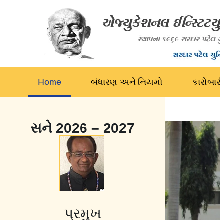
Home
બંધારણ અને નિયમો
કારોબા
સને 2026 – 2027
પ્રમુખ