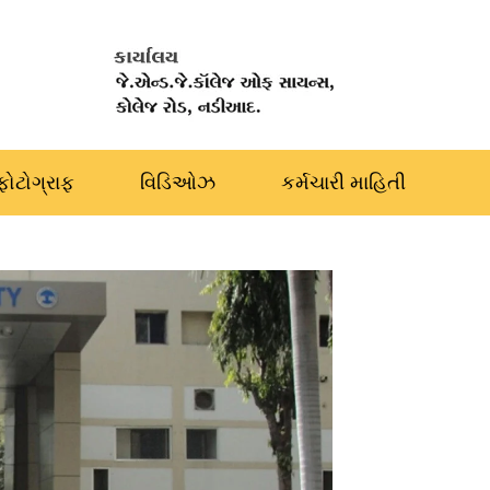
ફોટોગ્રાફ
વિડિઓઝ
કર્મચારી માહિતી