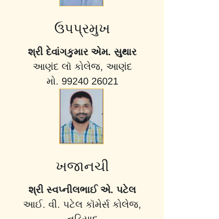
ઉપપ્રમુખ
શ્રી દેવાંગકુમાર એમ. સુથાર
આણંદ લૉ કોલેજ, આણંદ
મો. 99240 26021
ખજાનચી
શ્રી સ્વપ્નીલભાઈ એ. પટેલ
આઈ. વી. પટેલ કૉમેર્સ કોલેજ,