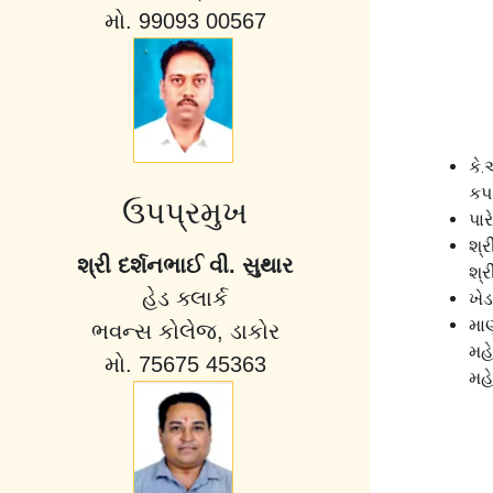
મો. 99093 00567
કે.
કપ
ઉપપ્રમુખ
પા
શ્ર
શ્રી દર્શનભાઈ વી. સુથાર
શ્ર
હેડ ક્લાર્ક
ખેડ
મા
ભવન્સ કોલેજ, ડાકોર
મહ
મો. 75675 45363
મહ