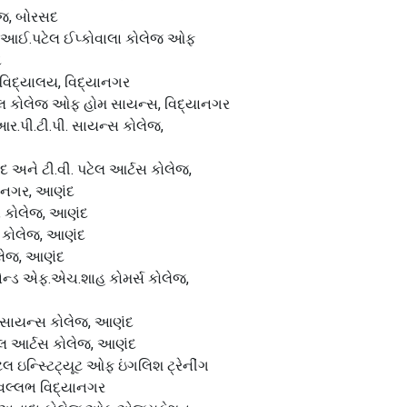
જ, બોરસદ
.આઈ.પટેલ ઈપ્કોવાલા કોલેજ ઓફ
દ
ાવિદ્યાલય, વિદ્યાનગર
 કોલેજ ઓફ હોમ સાયન્સ, વિદ્યાનગર
આર.પી.ટી.પી. સાયન્સ કોલેજ,
 અને ટી.વી. પટેલ આર્ટસ કોલેજ,
યાનગર, આણંદ
 કોલેજ, આણંદ
 કોલેજ, આણંદ
લેજ, આણંદ
એન્ડ એફ.એચ.શાહ કોમર્સ કોલેજ,
 સાયન્સ કોલેજ, આણંદ
 આર્ટસ કોલેજ, આણંદ
 ઇન્સ્ટિટ્યૂટ ઓફ ઇંગલિશ ટ્રેનીંગ
, વલ્લભ વિદ્યાનગર