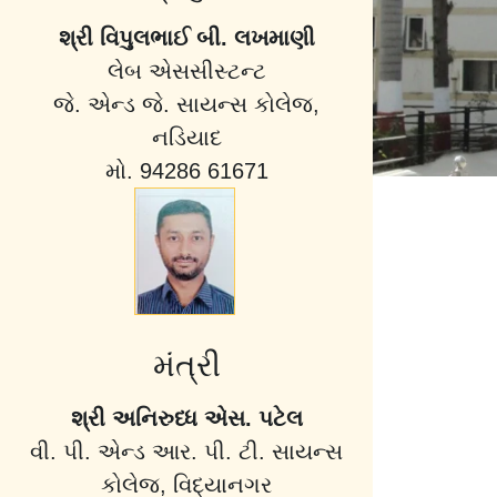
શ્રી વિપુલભાઈ બી. લખમાણી
લેબ એસસીસ્ટન્ટ
જે. એન્ડ જે. સાયન્સ કોલેજ,
નડિયાદ
મો. 94286 61671
મંત્રી
શ્રી અનિરુધ્ધ એસ. પટેલ
વી. પી. એન્ડ આર. પી. ટી. સાયન્સ
કોલેજ, વિદ્યાનગર