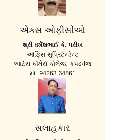
એક્સ ઓફીસીઓ
શ્રી ધર્મેશભાઈ કે. પરીખ
ઑફિસ સુપ્રિટેન્ડેન્ટ
આર્ટસ કૉમેર્સ કોલેજ, કપડવંજ
મો. 94263 64861
સલાહકાર