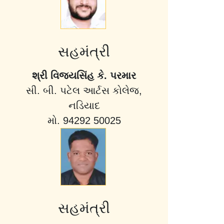
સહમંત્રી
શ્રી વિજયસિંહ કે. પરમાર
સી. બી. પટેલ આર્ટસ કોલેજ,
નડિયાદ
મો. 94292 50025
સહમંત્રી