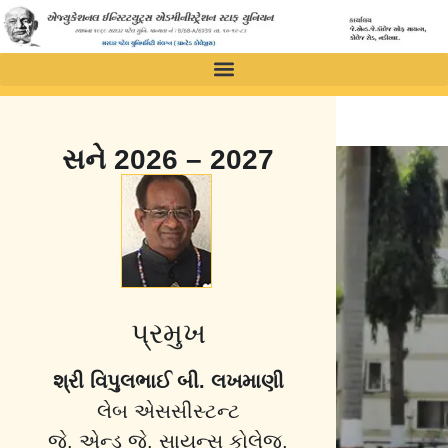
સને 2026 – 2027
પ્રમુખ
શ્રી વિપુલભાઈ બી. લખમાણી
લેબ એસસીસ્ટન્ટ
જે. એન્ડ જે. સાયન્સ કોલેજ,