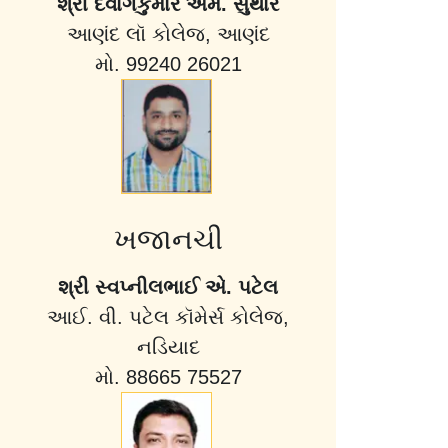
શ્રી દેવાંગકુમાર એમ. સુથાર
આણંદ લૉ કોલેજ, આણંદ
મો. 99240 26021
ખજાનચી
શ્રી સ્વપ્નીલભાઈ એ. પટેલ
આઈ. વી. પટેલ કૉમેર્સ કોલેજ,
નડિયાદ
મો. 88665 75527