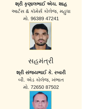
શ્રી કૃણાલભાઈ એચ. શાહ
આર્ટસ & કૉમેર્સ કોલેજ, મહુધા
મો. 96389 47241
સહમંત્રી
શ્રી સંજયભાઈ કે. રબારી
બી. એડ કોલેજ, ખંભાત
મો. 72650 87502