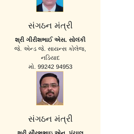
સંગઠન મંત્રી
શ્રી ગીરીશભાઈ એસ. સોલંકી
જે. એન્ડ જે. સાયન્સ કોલેજ,
નડિયાદ
મો. 99242 94953
સંગઠન મંત્રી
શ્રી સૌરભભાઇ એન. પંચાલ