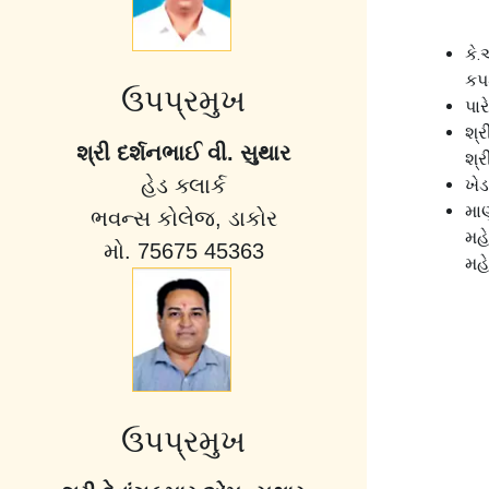
કે.
કપ
ઉપપ્રમુખ
પા
શ્ર
શ્રી દર્શનભાઈ વી. સુથાર
શ્ર
હેડ ક્લાર્ક
ખેડ
મા
ભવન્સ કોલેજ, ડાકોર
મહ
મો. 75675 45363
મહ
ઉપપ્રમુખ