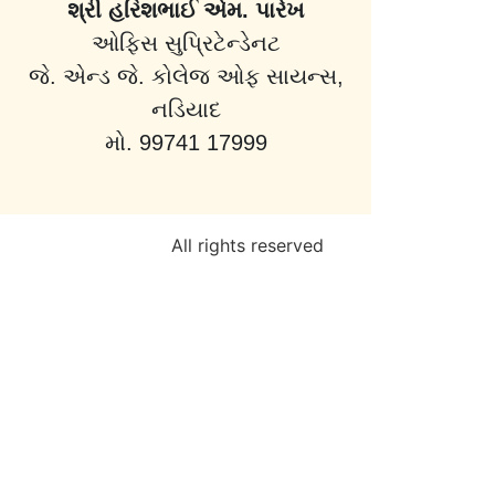
શ્રી હરિશભાઈ એમ. પારેખ
ઓફિસ સુપ્રિટેન્ડેનટ
જે. એન્ડ જે. કોલેજ ઓફ સાયન્સ,
નડિયાદ
મો. 99741 17999
All rights reserved