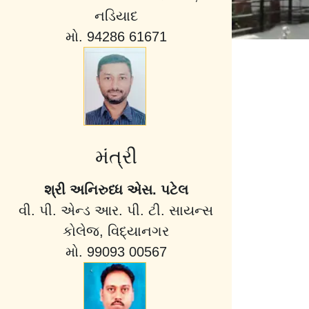
નડિયાદ
મો. 94286 61671
મંત્રી
શ્રી અનિરુધ્ધ એસ. પટેલ
વી. પી. એન્ડ આર. પી. ટી. સાયન્સ
કોલેજ, વિદ્યાનગર
મો. 99093 00567