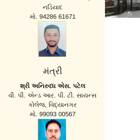
નડિયાદ
મો. 94286 61671
મંત્રી
શ્રી અનિરુધ્ધ એસ. પટેલ
વી. પી. એન્ડ આર. પી. ટી. સાયન્સ
કોલેજ, વિદ્યાનગર
મો. 99093 00567