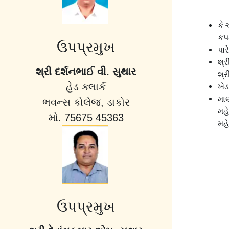
કે.
કપ
ઉપપ્રમુખ
પા
શ્ર
શ્રી દર્શનભાઈ વી. સુથાર
શ્ર
હેડ ક્લાર્ક
ખેડ
મા
ભવન્સ કોલેજ, ડાકોર
મહ
મો. 75675 45363
મહ
ઉપપ્રમુખ