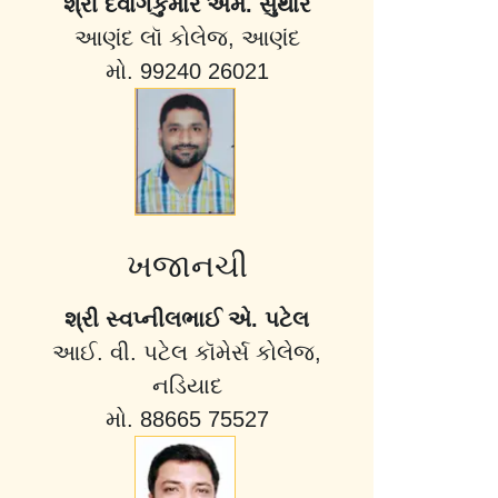
શ્રી દેવાંગકુમાર એમ. સુથાર
આણંદ લૉ કોલેજ, આણંદ
મો. 99240 26021
ખજાનચી
શ્રી સ્વપ્નીલભાઈ એ. પટેલ
આઈ. વી. પટેલ કૉમેર્સ કોલેજ,
નડિયાદ
મો. 88665 75527