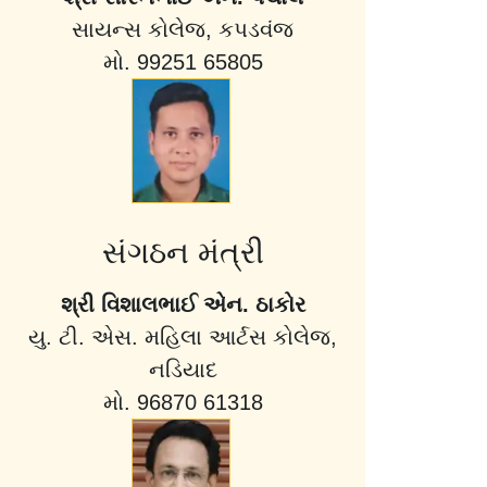
સાયન્સ કોલેજ, કપડવંજ
મો. 99251 65805
સંગઠન મંત્રી
શ્રી વિશાલભાઈ એન. ઠાકોર
યુ. ટી. એસ. મહિલા આર્ટસ કોલેજ,
નડિયાદ
મો. 96870 61318