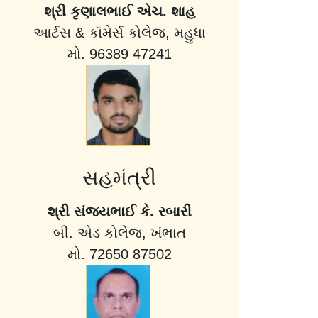
શ્રી કૃણાલભાઈ એચ. શાહ
આર્ટસ & કૉમેર્સ કોલેજ, મહુધા
મો. 96389 47241
સહમંત્રી
શ્રી સંજયભાઈ કે. રબારી
બી. એડ કોલેજ, ખંભાત
મો. 72650 87502