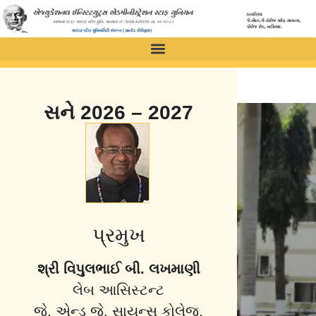
સને 2026 – 2027
પ્રમુખ
શ્રી વિપુલભાઈ બી. લખમાણી
લેબ આસિસ્ટન્ટ
જે. એન્ડ જે. સાયન્સ કોલેજ,