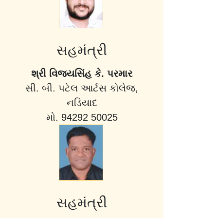
સહમંત્રી
શ્રી વિજયસિંહ કે. પરમાર
સી. બી. પટેલ આર્ટસ કોલેજ,
નડિયાદ
મો. 94292 50025
સહમંત્રી