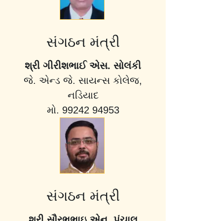
સંગઠન મંત્રી
શ્રી ગીરીશભાઈ એસ. સોલંકી
જે. એન્ડ જે. સાયન્સ કોલેજ,
નડિયાદ
મો. 99242 94953
સંગઠન મંત્રી
શ્રી સૌરભભાઇ એન. પંચાલ