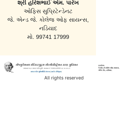
શ્રી હરિશભાઈ એમ. પારેખ
ઓફિસ સુપ્રિટેન્ડેનટ
જે. એન્ડ જે. કોલેજ ઓફ સાયન્સ,
નડિયાદ
મો. 99741 17999
All rights reserved