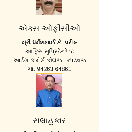
એક્સ ઓફીસીઓ
શ્રી ધર્મેશભાઈ કે. પરીખ
ઑફિસ સુપ્રિટેન્ડેન્ટ
આર્ટસ કૉમેર્સ કોલેજ, કપડવંજ
મો. 94263 64861
સલાહકાર