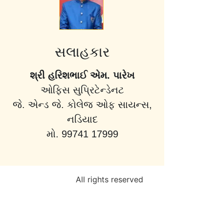
સલાહકાર
શ્રી હરિશભાઈ એમ. પારેખ
ઓફિસ સુપ્રિટેન્ડેનટ
જે. એન્ડ જે. કોલેજ ઓફ સાયન્સ,
નડિયાદ
મો. 99741 17999
All rights reserved