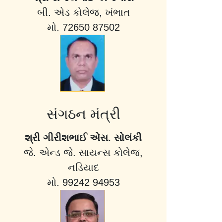
બી. એડ કોલેજ, ખંભાત
મો. 72650 87502
સંગઠન મંત્રી
શ્રી ગીરીશભાઈ એસ. સોલંકી
જે. એન્ડ જે. સાયન્સ કોલેજ,
નડિયાદ
મો. 99242 94953