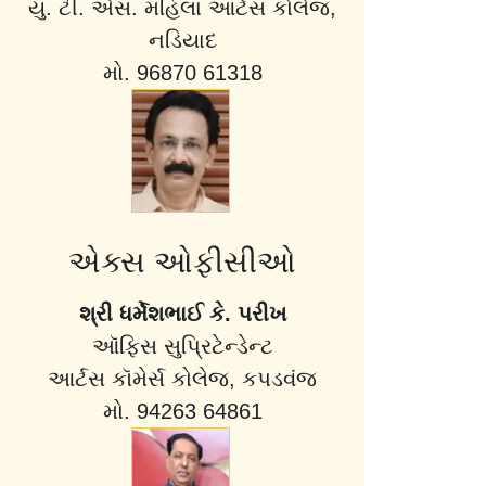
યુ. ટી. એસ. મહિલા આર્ટસ કોલેજ,
નડિયાદ
મો. 96870 61318
એક્સ ઓફીસીઓ
શ્રી ધર્મેશભાઈ કે. પરીખ
ઑફિસ સુપ્રિટેન્ડેન્ટ
આર્ટસ કૉમેર્સ કોલેજ, કપડવંજ
મો. 94263 64861