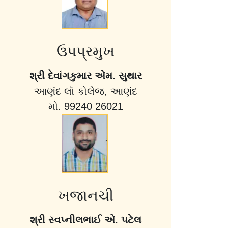
ઉપપ્રમુખ
શ્રી દેવાંગકુમાર એમ. સુથાર
આણંદ લૉ કોલેજ, આણંદ
મો. 99240 26021
ખજાનચી
શ્રી સ્વપ્નીલભાઈ એ. પટેલ