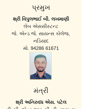
પ્રમુખ
શ્રી વિપુલભાઈ બી. લખમાણી
લેબ એસસીસ્ટન્ટ
જે. એન્ડ જે. સાયન્સ કોલેજ,
નડિયાદ
મો. 94286 61671
મંત્રી
શ્રી અનિરુધ્ધ એસ. પટેલ