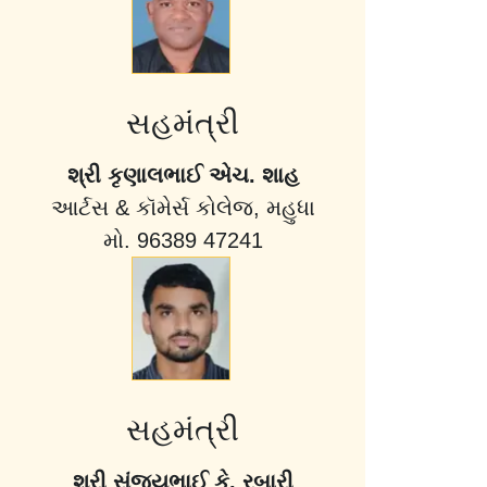
સહમંત્રી
શ્રી કૃણાલભાઈ એચ. શાહ
આર્ટસ & કૉમેર્સ કોલેજ, મહુધા
મો. 96389 47241
સહમંત્રી
શ્રી સંજયભાઈ કે. રબારી