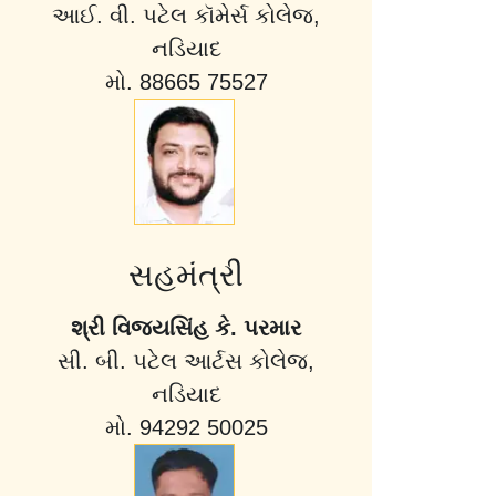
આઈ. વી. પટેલ કૉમેર્સ કોલેજ,
નડિયાદ
મો. 88665 75527
સહમંત્રી
શ્રી વિજયસિંહ કે. પરમાર
સી. બી. પટેલ આર્ટસ કોલેજ,
નડિયાદ
મો. 94292 50025