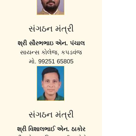
સંગઠન મંત્રી
શ્રી સૌરભભાઇ એન. પંચાલ
સાયન્સ કોલેજ, કપડવંજ
મો. 99251 65805
સંગઠન મંત્રી
શ્રી વિશાલભાઈ એન. ઠાકોર