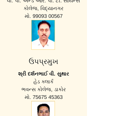
વી. પી. એન્ડ આર. પી. ટી. સાયન્સ
કોલેજ, વિદ્યાનગર
મો. 99093 00567
ઉપપ્રમુખ
શ્રી દર્શનભાઈ વી. સુથાર
હેડ ક્લાર્ક
ભવન્સ કોલેજ, ડાકોર
મો. 75675 45363